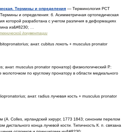
ческая. Термины и определения
— Терминология РСТ
 Термины и определения: б. Асимметричная ортопедическая
ция которой разработана с учетом различия в деформациях
мина из&#8230; …
технической документации
bitopronatorius; анат. cubitus локоть + musculus pronator
us; анат. musculus pronator пронатор) физиологический Р.:
е молоточком по круглому пронатору в области медиального
diopronatorius; анат. radius лучевая кость + musculus pronator
 (A. Colles, ирландский хирург, 1773 1843; синоним перелом
ом дистального конца лучевой кости. Типичность К. п. связана
ещения отломков и принципами их&#8230; …