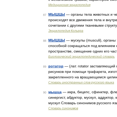
Медицинская энциклопедия
МЫШЦЫ
— органы тела животных и че
87
происходят все движения тела и внут
сочетании с другими тканевыми струк
Энциклопедия Кольера
МЫШЦЫ
— мускулы (musculi), органы
88
способной сокращаться под влиянием
пространстве, смещение одних его час
Биологический энциклопедический словарь
ротатор
— (лат. rotator заставляющий 
89
рисунков при помощи трафарета, изгот
закрепленного на вращающемся цилин
Словарь иностранных слов русского языка
мышца
— икра, бицепс, сфинктер, флек
90
синергист, абдуктор, мускул, аддуктор
мускул Словарь синонимов русского яз
Словарь синонимов