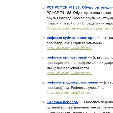
РСТ РСФСР 741-88: Обувь ортопеди
82
РСФСР 741 88: Обувь ортопедическая.
обувь Ортопедическая обувь, конструк
правой и левой стоп Определения тер
Словарь-справочник терминов нормативно-
рефлекс кубитопронаторный
— (г. cu
83
пронатор) см. Рефлекс ульнарный …
Большой медицинский словарь
рефлекс пронаторный
— (r. pronatori
84
пронация кисти и предплечья при удар
мыщелка плечевой кости …
Большой медицинский словарь
рефлекс радиопронаторный
— (r. ra
85
пронатор) см. Рефлекс лучевой …
Большой медицинский словарь
Коллиса перелом
— I Коллиса перелом
86
лучевой кости в типичном месте) перел
с механизмом травмы, характером см