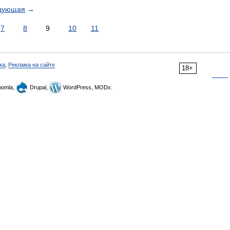
дующая
→
7
8
9
10
11
ка
,
Реклама на сайте
18+
omla,
Drupal,
WordPress, MODx.