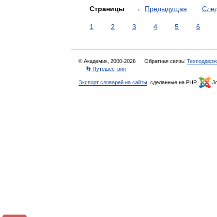
Страницы
←
Предыдущая
Сле
1
2
3
4
5
6
© Академик, 2000-2026
Обратная связь:
Техподдерж
👣 Путешествия
Экспорт словарей на сайты
, сделанные на PHP,
Jo