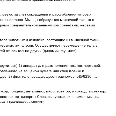
ловека, за счет сокращения и расслабления которых
ренних органов. Мышцы образуются мышечной тканью в
турами соединительнотканными компонентами, нервами …
 тела животных и человека, состоящие из мышечной ткани,
 нервных импульсов. Осуществляют перемещение тела в
тей относительно других (динамич. функция) …
кружиться) 1) аппарат для размножения текстов, чертежей,
овленного на вощеной бумаге или спец.пленке и
дре; 2) физ. тело, вращающееся равномерно&#8230; …
сор, трицепс, антагонист, мясо, эректор, миокард, экстензор,
, констриктор, синергет Словарь русских синонимов. мышца
ыка. Практический&#8230; …